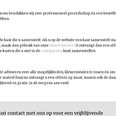
arom beschikken wij over professioneel gereedschap én een bestelbu
ebben.
e kast die u samenstelt. Als u op de website een kast samenstelt vi
jn, maak dan gebruik van onze
inmeetservice
. U ontvangt dan een off
e kasten die u niet in de
configurator
kunt samenstellen.
 te adviseren over alle mogelijkheden, kleurenstalen te tonen én om 
 de maten! Daarna ontvangt u een offerte op maat, waarin ook de da
jvend en gratis. (u zit nergens aan vast)
st contact met ons op voor een vrijblijvende