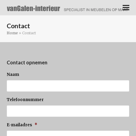
Contact
Home
»
Contact
Contact opnemen
Naam
Telefoonnummer
E-mailadres
*